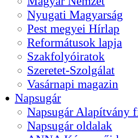
Magyar Nemzet
Nyugati Magyarság
Pest megyei Hírlap
Reformátusok lapja
Szakfolyóiratok
Szeretet-Szolgálat
Vasárnapi magazin
Napsugár
Napsugár Alapítvány f
Napsugár oldalak