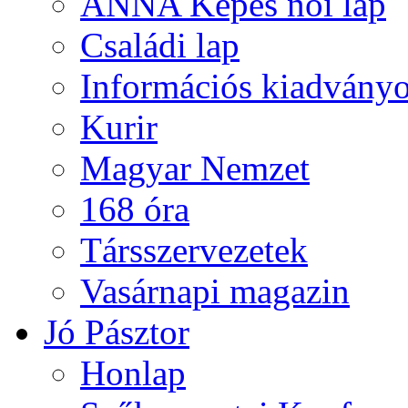
ANNA Képes női lap
Családi lap
Információs kiadvány
Kurir
Magyar Nemzet
168 óra
Társszervezetek
Vasárnapi magazin
Jó Pásztor
Honlap