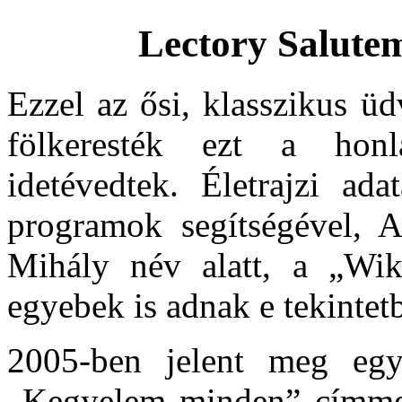
Lectory Salutem
Ezzel az ősi, klasszikus ü
fölkeresték ezt a hon
idetévedtek. Életrajzi ad
programok segítségével, 
Mihály név alatt, a „Wi
egyebek is adnak e tekintet
2005-ben jelent meg eg
„Kegyelem minden” címmel