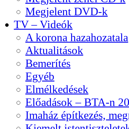
Megjelent DVD-k
TV – Videók
A korona hazahozatala
Aktualitások
Bemerítés
Egyéb
Elmélkedések
Előadások – BTA-n 20
Imaház építkezés, meg
Kiemelt istentisztelete