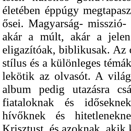
életében éppúgy megtapaszt
ősei. Magyarság- misszió- 
akár a múlt, akár a jele
eligazítóak, biblikusak. A
stílus és a különleges témá
lekötik az olvasót. A vilá
album pedig utazásra cs
fiataloknak és idősekne
hívőknek és hitetlenekn
Krisztust, és azoknak, akik 