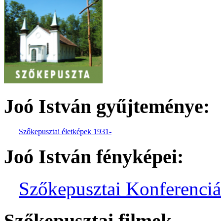
Joó István gyűjteménye:
Sző
kepu
s
ztai él
etképe
k 1931-
Joó István fényképei:
Szőkepusztai Konferenci
Szőkepusztai filmek