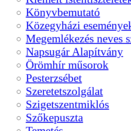
Könyvbemutató
Közegyházi eseménye
Megemlékezés neves s
Napsugár Alapítvány
Örömhír műsorok
Pesterzsébet
Szeretetszolgálat
Szigetszentmiklós
Szőkepuszta
Temetés