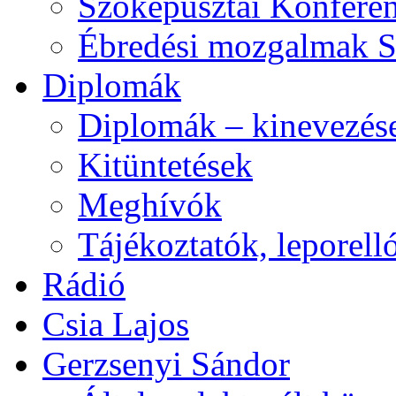
Szőkepusztai Konfere
Ébredési mozgalmak 
Diplomák
Diplomák – kinevezés
Kitüntetések
Meghívók
Tájékoztatók, leporell
Rádió
Csia Lajos
Gerzsenyi Sándor