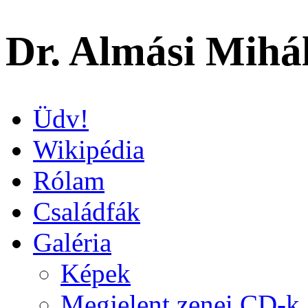
Dr. Almási Mihá
Üdv!
Wikipédia
Rólam
Családfák
Galéria
Képek
Megjelent zenei CD-k