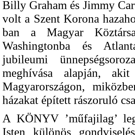
Billy Graham és Jimmy Carte
volt a Szent Korona hazaho
ban a Magyar Köztársas
Washingtonba és Atlant
jubileumi ünnepségsoro
meghívása alapján, aki
Magyarországon, miközbe
házakat épített rászoruló 
A KÖNYV ’műfajilag’ legi
Isten különös gondviselés