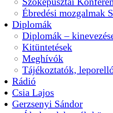
Szőkepusztai Konfere
Ébredési mozgalmak 
Diplomák
Diplomák – kinevezés
Kitüntetések
Meghívók
Tájékoztatók, leporell
Rádió
Csia Lajos
Gerzsenyi Sándor