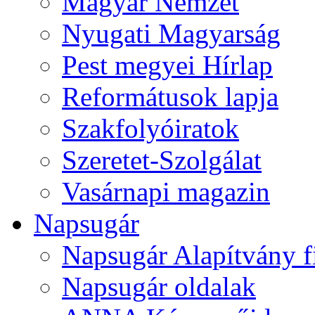
Magyar Nemzet
Nyugati Magyarság
Pest megyei Hírlap
Reformátusok lapja
Szakfolyóiratok
Szeretet-Szolgálat
Vasárnapi magazin
Napsugár
Napsugár Alapítvány f
Napsugár oldalak