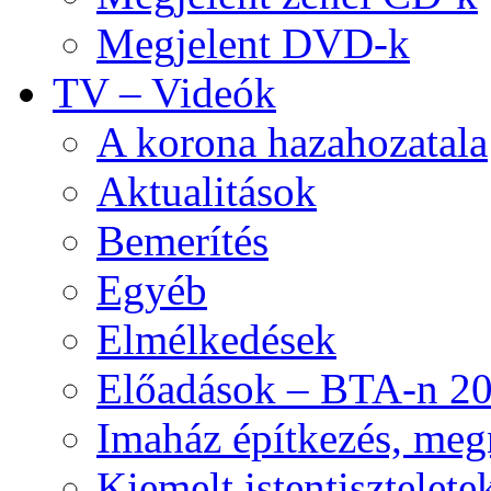
Megjelent DVD-k
TV – Videók
A korona hazahozatala
Aktualitások
Bemerítés
Egyéb
Elmélkedések
Előadások – BTA-n 20
Imaház építkezés, meg
Kiemelt istentisztelete