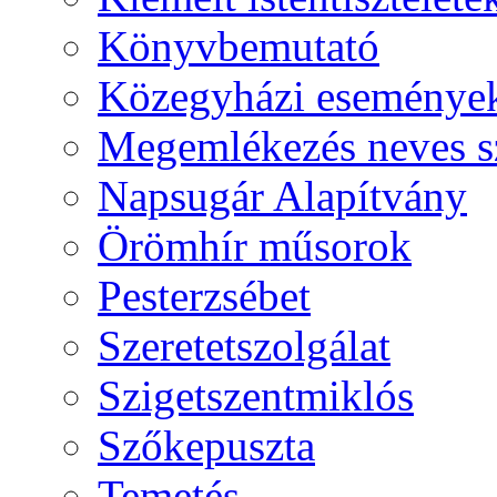
Könyvbemutató
Közegyházi eseménye
Megemlékezés neves s
Napsugár Alapítvány
Örömhír műsorok
Pesterzsébet
Szeretetszolgálat
Szigetszentmiklós
Szőkepuszta
Temetés