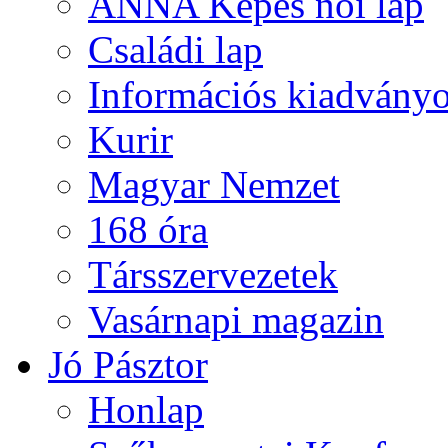
ANNA Képes női lap
Családi lap
Információs kiadvány
Kurir
Magyar Nemzet
168 óra
Társszervezetek
Vasárnapi magazin
Jó Pásztor
Honlap