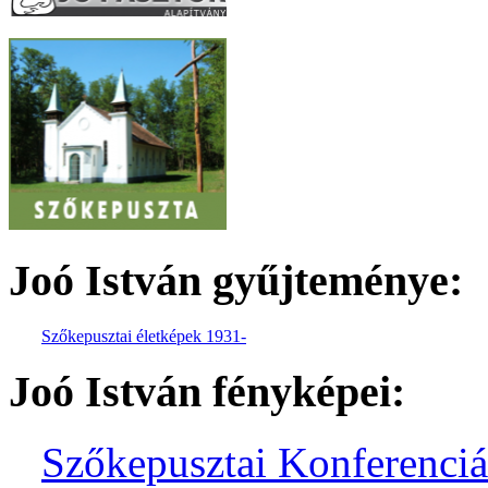
Joó István gyűjteménye:
Sző
kepu
s
ztai él
etképe
k 1931-
Joó István fényképei:
Szőkepusztai Konferenci