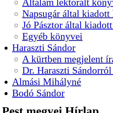
Általam lektorált köny
Napsugár által kiadott
Jó Pásztor által kiado
Egyéb könyvei
Haraszti Sándor
A kürtben megjelent ír
Dr. Haraszti Sándorról
Almási Mihályné
Bodó Sándor
Pest megyei Hírlap