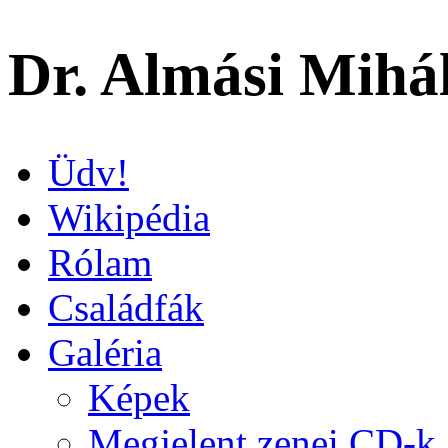
Dr. Almási Mihá
Üdv!
Wikipédia
Rólam
Családfák
Galéria
Képek
Megjelent zenei CD-k